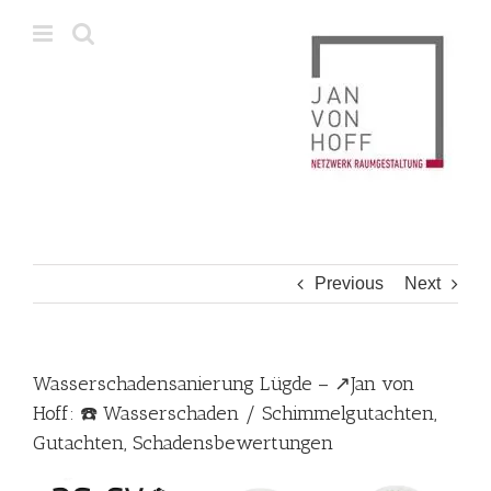
Skip
to
content
Previous
Next
Wasserschadensanierung Lügde – ↗️Jan von
Hoff: ☎️ Wasserschaden / Schimmelgutachten,
Gutachten, Schadensbewertungen