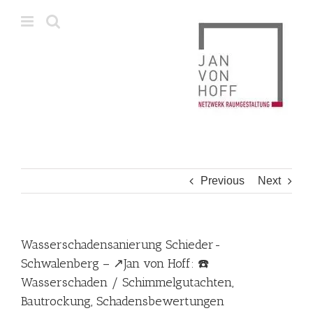
Skip
to
content
Previous
Next
Wasserschadensanierung Schieder-
Schwalenberg – ↗️Jan von Hoff: ☎️
Wasserschaden / Schimmelgutachten,
Bautrockung, Schadensbewertungen