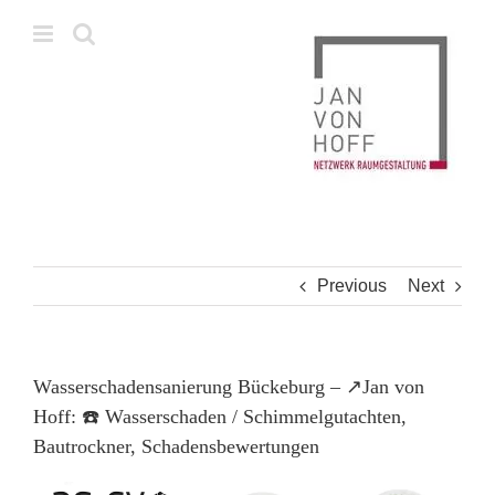
Skip
to
content
Previous
Next
Wasserschadensanierung Bückeburg – ↗️Jan von
Hoff: ☎️ Wasserschaden / Schimmelgutachten,
Bautrockner, Schadensbewertungen