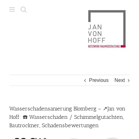
Skip
to
content
Previous
Next
Wasserschadensanierung Blomberg – ↗️Jan von
Hoff: ☎️ Wasserschaden / Schimmelgutachten,
Bautrockner, Schadensbewertungen