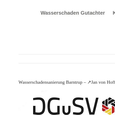
Skip
to
Wasserschaden Gutachter
content
Wasserschadensanierung Barntrup – ↗️Jan von Hof