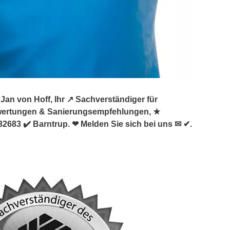
n von Hoff, Ihr ↗️ Sachverständiger für
wertungen & Sanierungsempfehlungen, ★
683 ✔️ Barntrup. ❤ Melden Sie sich bei uns ✉ ✔.