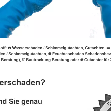
f: ☎️ Wasserschaden / Schimmelgutachten, Gutachten. ➡️ Ja
den / Schimmelgutachten, ✺ Feuchteschaden Schadensbe
ratung), ☑️ Bautrockung Beratung oder ✹ Gutachter für 32