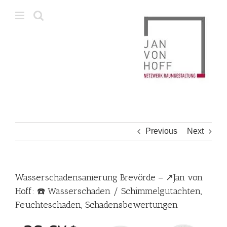
Skip
to
content
Previous
Next
Wasserschadensanierung Brevörde – ↗️Jan von
Hoff: ☎️ Wasserschaden / Schimmelgutachten,
Feuchteschaden, Schadensbewertungen