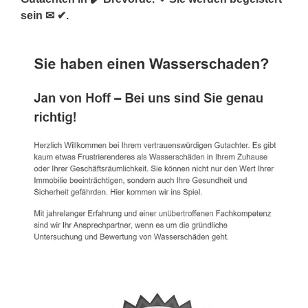
sein ✉ ✔.