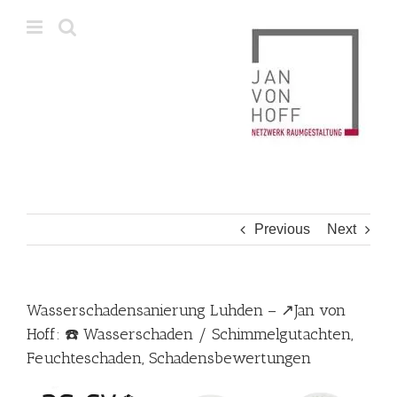
Skip
to
content
Previous
Next
Wasserschadensanierung Luhden – ↗️Jan von
Hoff: ☎️ Wasserschaden / Schimmelgutachten,
Feuchteschaden, Schadensbewertungen