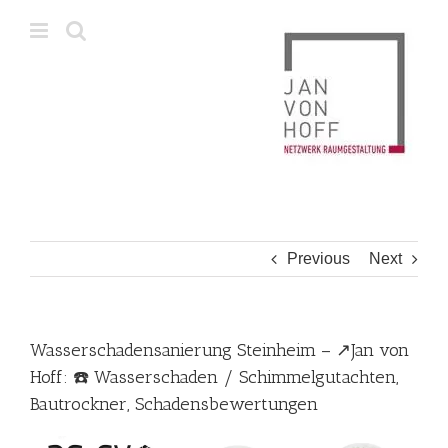
Skip
to
content
Previous
Next
Wasserschadensanierung Steinheim – ↗️Jan von
Hoff: ☎️ Wasserschaden / Schimmelgutachten,
Bautrockner, Schadensbewertungen