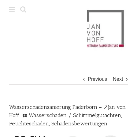
Skip
to
content
Previous
Next
Wasserschadensanierung Paderborn – ↗️Jan von
Hoff: ☎️ Wasserschaden / Schimmelgutachten,
Feuchteschaden, Schadensbewertungen