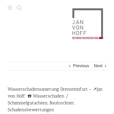
Skip
to
content
Previous
Next
Wasserschadensanierung Drensteinfurt – ↗️Jan
von Hoff: ☎️ Wasserschaden /
Schimmelgutachten, Bautrockner,
Schadensbewertungen