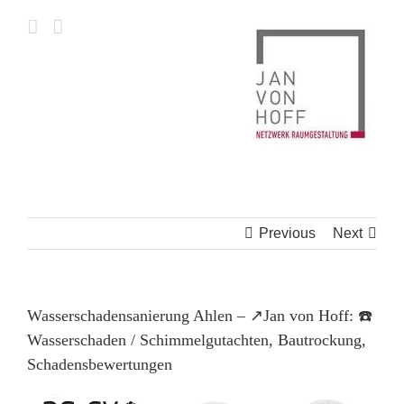
Skip
to
content
Previous
Next
Wasserschadensanierung Ahlen – ↗️Jan von Hoff: ☎️
Wasserschaden / Schimmelgutachten, Bautrockung,
Schadensbewertungen