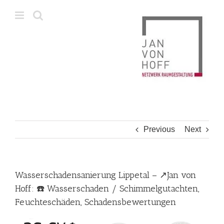
Skip
to
content
Previous
Next
Wasserschadensanierung Lippetal – ↗️Jan von
Hoff: ☎️ Wasserschaden / Schimmelgutachten,
Feuchteschäden, Schadensbewertungen