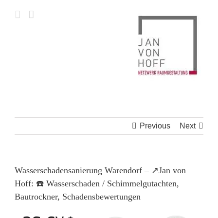
Skip
to
content
Previous
Next
Wasserschadensanierung Warendorf – ↗️Jan von
Hoff: ☎️ Wasserschaden / Schimmelgutachten,
Bautrockner, Schadensbewertungen