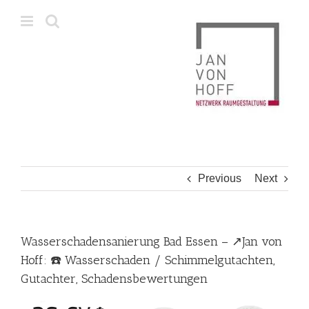
Skip
to
content
Previous
Next
Wasserschadensanierung Bad Essen – ↗️Jan von
Hoff: ☎️ Wasserschaden / Schimmelgutachten,
Gutachter, Schadensbewertungen