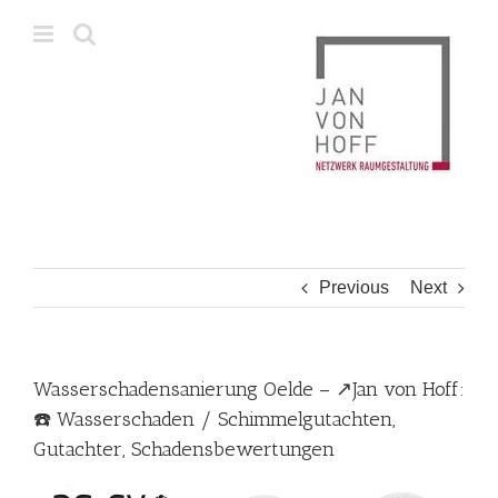
Skip
to
content
Previous
Next
Wasserschadensanierung Oelde – ↗️Jan von Hoff:
☎️ Wasserschaden / Schimmelgutachten,
Gutachter, Schadensbewertungen