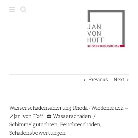
Skip
to
content
Previous
Next
Wasserschadensanierung Rheda-Wiedenbrück –
↗️Jan von Hoff: ☎️ Wasserschaden /
Schimmelgutachten, Feuchteschäden,
Schadensbewertungen