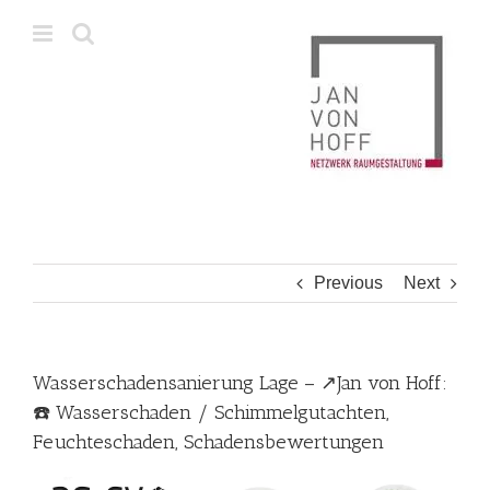
Skip
to
content
Previous
Next
Wasserschadensanierung Lage – ↗️Jan von Hoff:
☎️ Wasserschaden / Schimmelgutachten,
Feuchteschaden, Schadensbewertungen