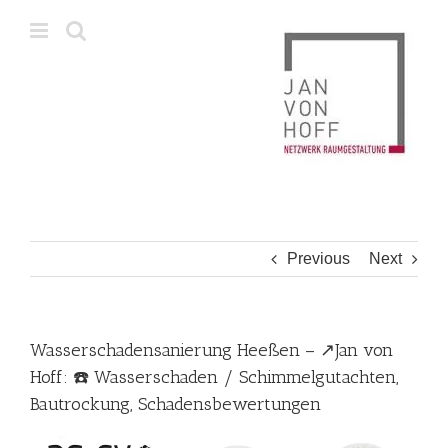
Skip
to
content
Previous
Next
Wasserschadensanierung Heeßen – ↗️Jan von
Hoff: ☎️ Wasserschaden / Schimmelgutachten,
Bautrockung, Schadensbewertungen