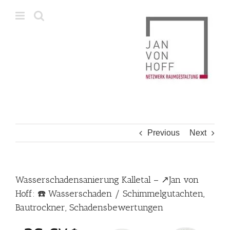
Skip
to
content
Previous
Next
Wasserschadensanierung Kalletal – ↗️Jan von
Hoff: ☎️ Wasserschaden / Schimmelgutachten,
Bautrockner, Schadensbewertungen