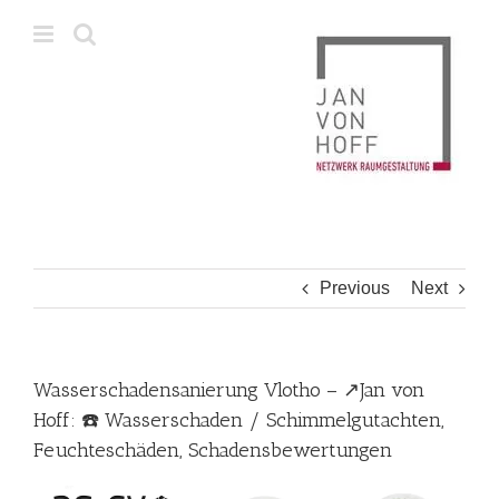
Skip
to
content
Previous
Next
Wasserschadensanierung Vlotho – ↗️Jan von
Hoff: ☎️ Wasserschaden / Schimmelgutachten,
Feuchteschäden, Schadensbewertungen