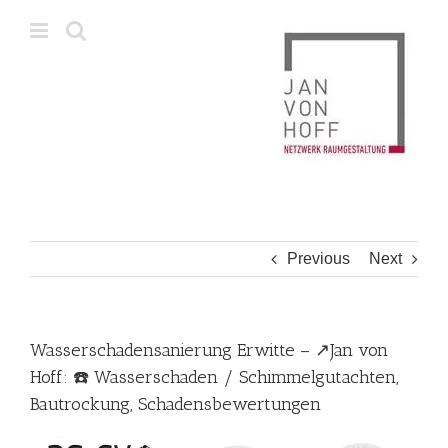
Skip
to
content
Previous
Next
Wasserschadensanierung Erwitte – ↗️Jan von
Hoff: ☎️ Wasserschaden / Schimmelgutachten,
Bautrockung, Schadensbewertungen