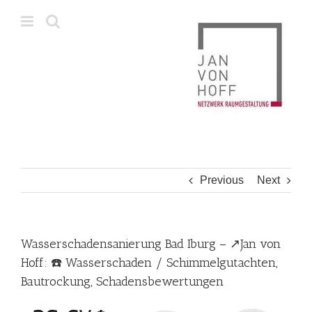
Skip
to
content
Previous
Next
Wasserschadensanierung Bad Iburg – ↗️Jan von
Hoff: ☎️ Wasserschaden / Schimmelgutachten,
Bautrockung, Schadensbewertungen