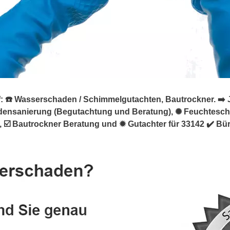
☎️ Wasserschaden / Schimmelgutachten, Bautrockner. ➡️ Jan
densanierung (Begutachtung und Beratung), ✺ Feuchtes
☑️ Bautrockner Beratung und ✹ Gutachter für 33142 ✔️ Bür