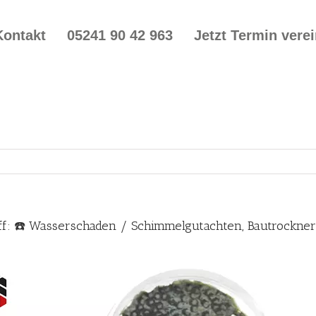
Kontakt
05241 90 42 963
Jetzt Termin vere
ff: ☎️ Wasserschaden / Schimmelgutachten, Bautrockn