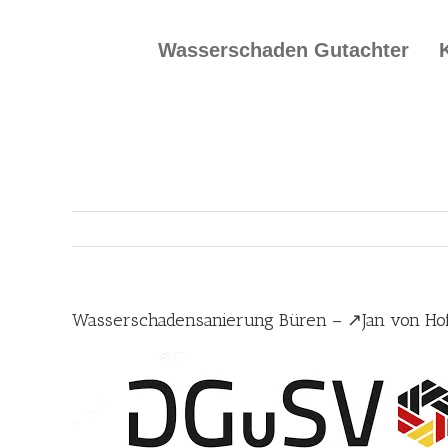
Skip
to
Wasserschaden Gutachter
content
Wasserschadensanierung Büren – ↗️Jan von Ho