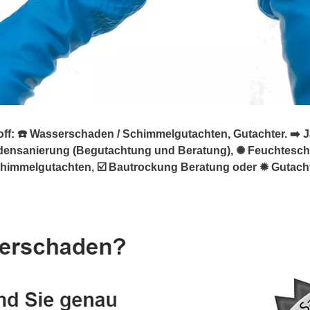
: ☎️ Wasserschaden / Schimmelgutachten, Gutachter. ➡️ Jan
densanierung (Begutachtung und Beratung), ✺ Feuchtes
mmelgutachten, ☑️ Bautrockung Beratung oder ✹ Gutachten