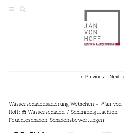
Skip
to
content
Previous
Next
Wasserschadensanierung Wetschen – ↗️Jan von
Hoff: ☎️ Wasserschaden / Schimmelgutachten,
Feuchteschaden, Schadensbewertungen