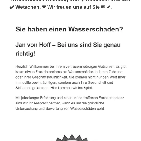
✔️ Wetschen. ❤ Wir freuen uns auf Sie ✉ ✔.