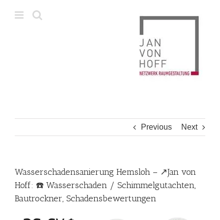
Skip
to
content
Previous
Next
Wasserschadensanierung Hemsloh – ↗️Jan von
Hoff: ☎️ Wasserschaden / Schimmelgutachten,
Bautrockner, Schadensbewertungen