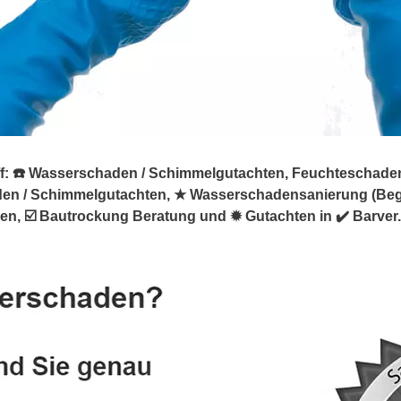
 ☎️ Wasserschaden / Schimmelgutachten, Feuchteschaden. ➡
en / Schimmelgutachten, ★ Wasserschadensanierung (Beg
 ☑️ Bautrockung Beratung und ✹ Gutachten in ✔️ Barver.