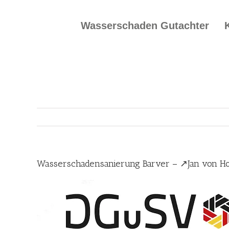
Skip
to
Wasserschaden Gutachter
content
Wasserschadensanierung Barver – ↗️Jan von H