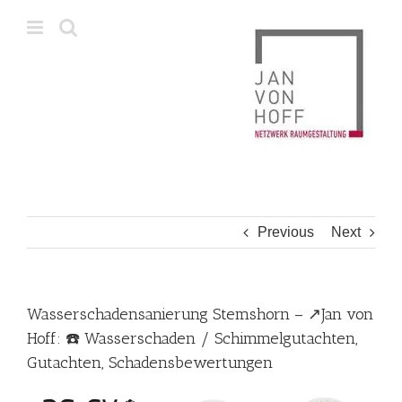
Skip
to
content
Previous
Next
Wasserschadensanierung Stemshorn – ↗️Jan von
Hoff: ☎️ Wasserschaden / Schimmelgutachten,
Gutachten, Schadensbewertungen