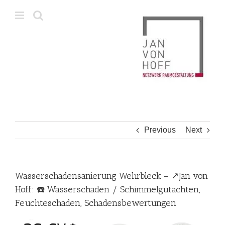
Skip
to
content
Previous
Next
Wasserschadensanierung Wehrbleck – ↗️Jan von
Hoff: ☎️ Wasserschaden / Schimmelgutachten,
Feuchteschaden, Schadensbewertungen