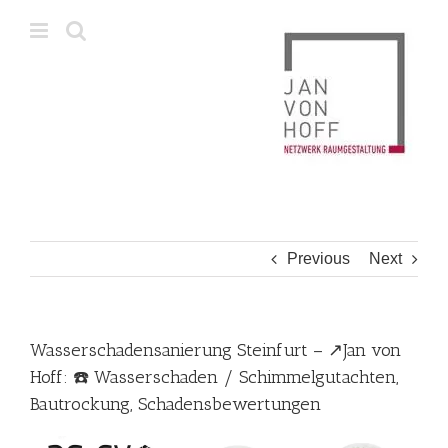
Skip
to
content
Previous
Next
Wasserschadensanierung Steinfurt – ↗️Jan von
Hoff: ☎️ Wasserschaden / Schimmelgutachten,
Bautrockung, Schadensbewertungen