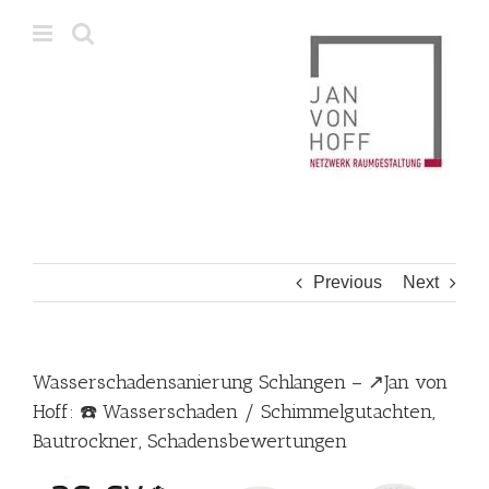
Skip
to
content
Previous
Next
Wasserschadensanierung Schlangen – ↗️Jan von
Hoff: ☎️ Wasserschaden / Schimmelgutachten,
Bautrockner, Schadensbewertungen