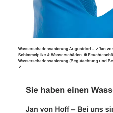
Wasserschadensanierung Augustdorf – ↗️Jan von H
Schimmelpilze & Wasserschäden. ✺ Feuchtesch
Wasserschadensanierung (Begutachtung und Berat
✔.