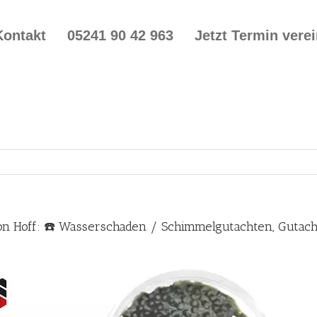
Kontakt
05241 90 42 963
Jetzt Termin vere
on Hoff: ☎️ Wasserschaden / Schimmelgutachten, Gutac