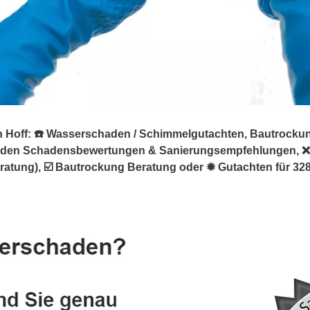
off: ☎️ Wasserschaden / Schimmelgutachten, Bautrockung. 
äden Schadensbewertungen & Sanierungsempfehlungen, ❌
ung), ☑️ Bautrockung Beratung oder ✹ Gutachten für 32832