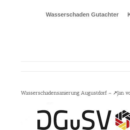
Skip
to
Wasserschaden Gutachter
content
Wasserschadensanierung Augustdorf – ↗️Jan v