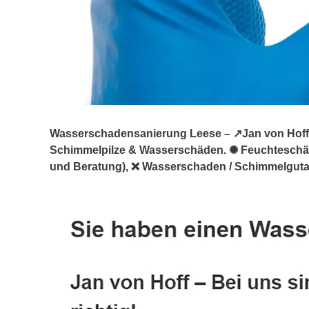
Wasserschadensanierung Leese – ↗️Jan von Hoff: 
Schimmelpilze & Wasserschäden. ✺ Feuchtesch
und Beratung), ❌ Wasserschaden / Schimmelgutach