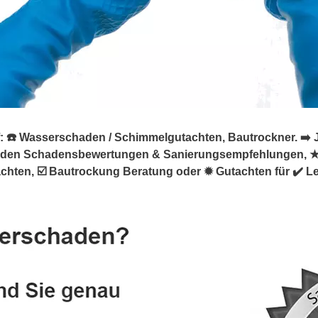
☎️ Wasserschaden / Schimmelgutachten, Bautrockner. ➡️ Jan
äden Schadensbewertungen & Sanierungsempfehlungen, 
ten, ☑️ Bautrockung Beratung oder ✹ Gutachten für ✔️ Lee