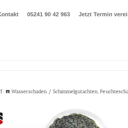
Kontakt
05241 90 42 963
Jetzt Termin vere
ff: ☎️ Wasserschaden / Schimmelgutachten, Feuchtesc