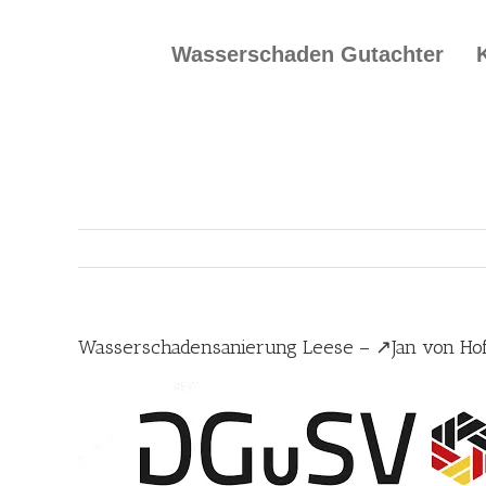
Skip
to
Wasserschaden Gutachter
content
Wasserschadensanierung Leese – ↗️Jan von Ho