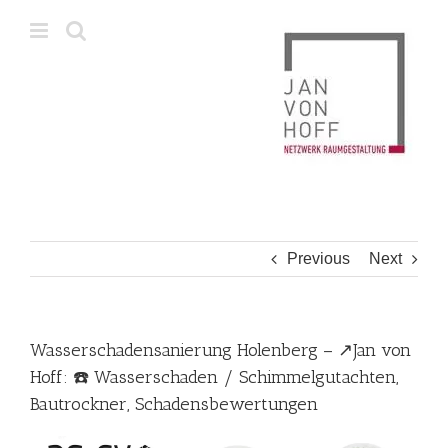
Skip
to
content
Previous
Next
Wasserschadensanierung Holenberg – ↗️Jan von
Hoff: ☎️ Wasserschaden / Schimmelgutachten,
Bautrockner, Schadensbewertungen