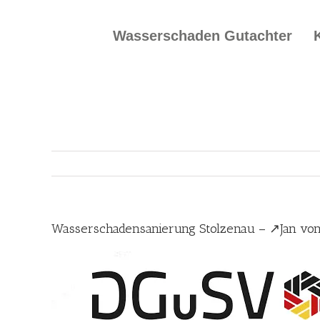
Skip
to
Wasserschaden Gutachter
content
Wasserschadensanierung Stolzenau – ↗️Jan vo