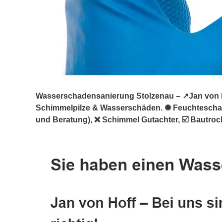
Wasserschadensanierung Stolzenau – ↗️Jan von Ho
Schimmelpilze & Wasserschäden. ✺ Feuchtesch
und Beratung), ❌ Schimmel Gutachter, ☑️ Bautrock