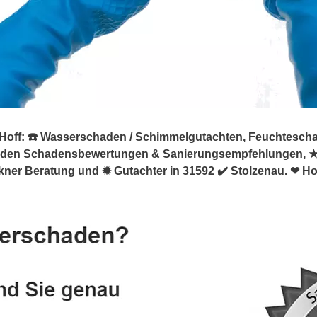
ff: ☎️ Wasserschaden / Schimmelgutachten, Feuchteschaden
aden Schadensbewertungen & Sanierungsempfehlungen, 
ner Beratung und ✹ Gutachter in 31592 ✔️ Stolzenau. ❤ Hof