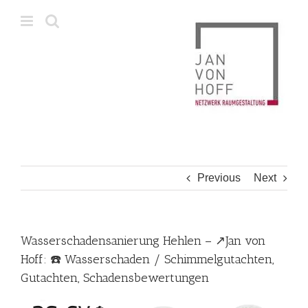
Skip
to
content
Previous
Next
Wasserschadensanierung Hehlen – ↗️Jan von
Hoff: ☎️ Wasserschaden / Schimmelgutachten,
Gutachten, Schadensbewertungen