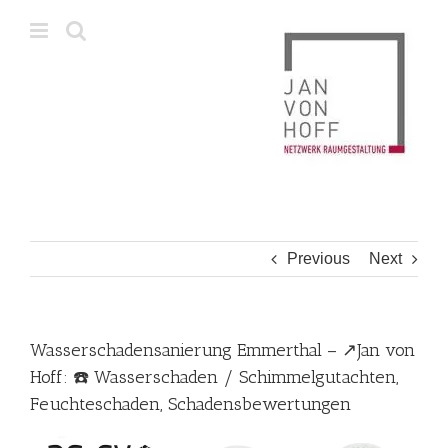
Skip
to
content
Previous
Next
Wasserschadensanierung Emmerthal – ↗️Jan von
Hoff: ☎️ Wasserschaden / Schimmelgutachten,
Feuchteschaden, Schadensbewertungen