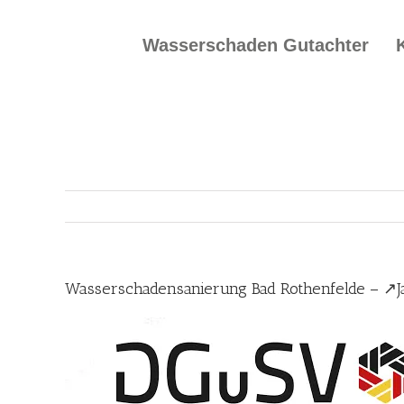
Skip
to
Wasserschaden Gutachter
content
Wasserschadensanierung Bad Rothenfelde – ↗️