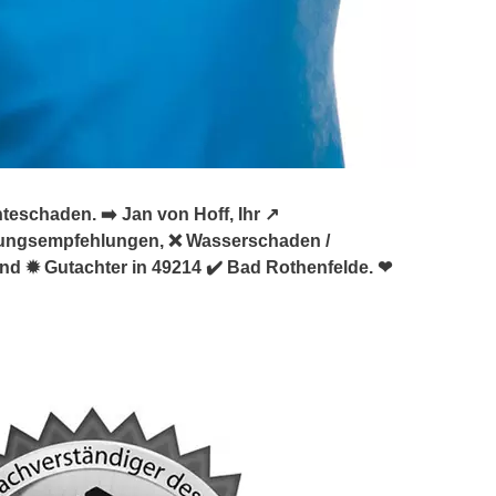
schaden. ➡️ Jan von Hoff, Ihr ↗️
rungsempfehlungen, ❌ Wasserschaden /
 ✹ Gutachter in 49214 ✔️ Bad Rothenfelde. ❤