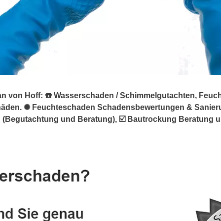
 von Hoff: ☎️ Wasserschaden / Schimmelgutachten, Feuchte
chäden. ✺ Feuchteschaden Schadensbewertungen & Sanie
Begutachtung und Beratung), ☑️ Bautrockung Beratung und