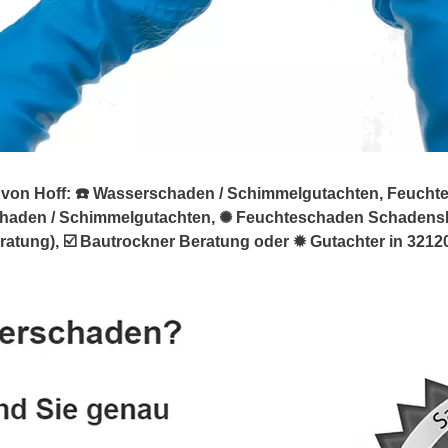
n Hoff: ☎️ Wasserschaden / Schimmelgutachten, Feuchtesc
chaden / Schimmelgutachten, ✺ Feuchteschaden Schaden
ung), ☑️ Bautrockner Beratung oder ✹ Gutachter in 32120 