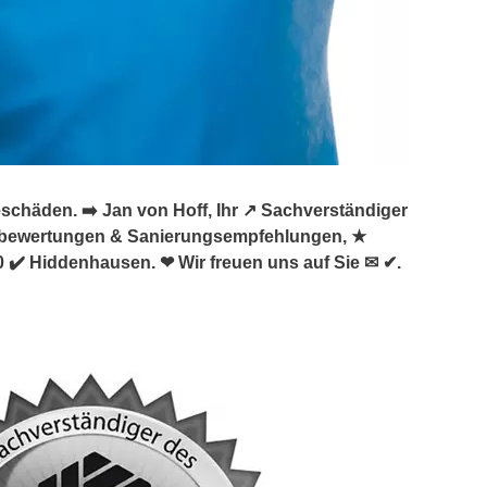
häden. ➡️ Jan von Hoff, Ihr ↗️ Sachverständiger
sbewertungen & Sanierungsempfehlungen, ★
✔️ Hiddenhausen. ❤ Wir freuen uns auf Sie ✉ ✔.