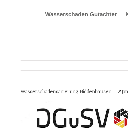
Skip
to
Wasserschaden Gutachter
content
Wasserschadensanierung Hiddenhausen – ↗️Jan