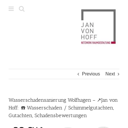
Skip
to
content
Previous
Next
Wasserschadensanierung Wolfhagen – ↗️Jan von
Hoff: ☎️ Wasserschaden / Schimmelgutachten,
Gutachten, Schadensbewertungen