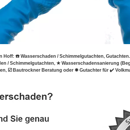
off: ☎️ Wasserschaden / Schimmelgutachten, Gutachten. ➡️
en / Schimmelgutachten, ★ Wasserschadensanierung (Beg
☑️ Bautrockner Beratung oder ✹ Gutachter für ✔️ Volkmar