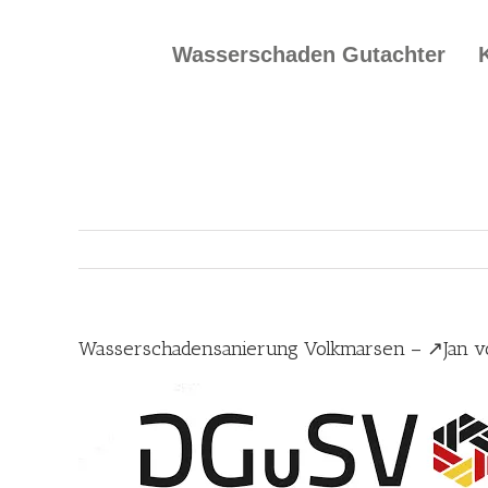
Skip
to
Wasserschaden Gutachter
content
Wasserschadensanierung Volkmarsen – ↗️Jan v