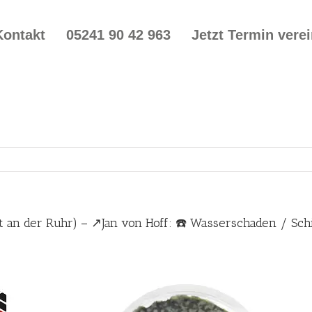
Kontakt
05241 90 42 963
Jetzt Termin vere
an der Ruhr) – ↗️Jan von Hoff: ☎️ Wasserschaden / Sc