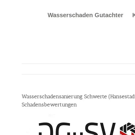
Skip
to
Wasserschaden Gutachter
content
Wasserschadensanierung Schwerte (Hansestadt 
Schadensbewertungen