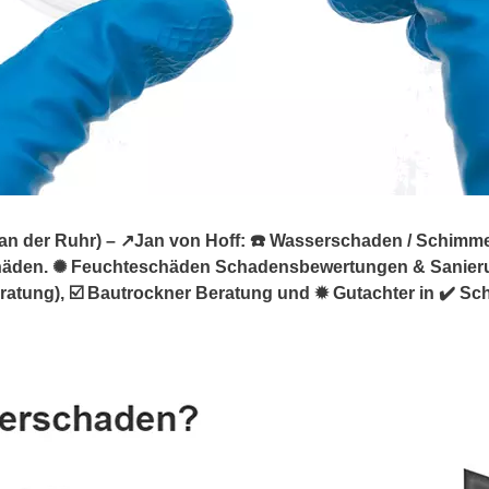
der Ruhr) – ↗️Jan von Hoff: ☎️ Wasserschaden / Schimmelgu
chäden. ✺ Feuchteschäden Schadensbewertungen & Sanier
ung), ☑️ Bautrockner Beratung und ✹ Gutachter in ✔️ Schw