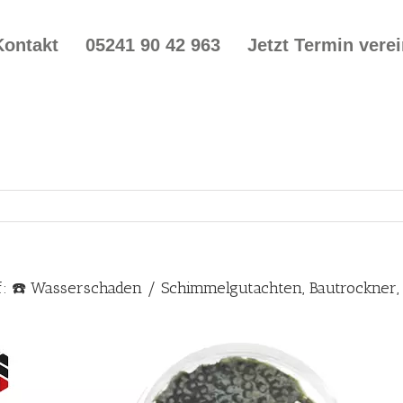
Kontakt
05241 90 42 963
Jetzt Termin vere
f: ☎️ Wasserschaden / Schimmelgutachten, Bautrockne