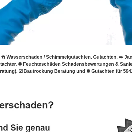
️ Wasserschaden / Schimmelgutachten, Gutachten. ➡️ Jan v
utachter, ✺ Feuchteschäden Schadensbewertungen & Sani
ung), ☑️ Bautrockung Beratung und ✹ Gutachten für 59423 