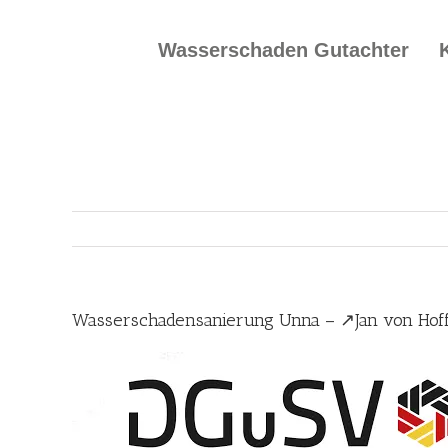
Skip
to
Wasserschaden Gutachter
content
Wasserschadensanierung Unna – ↗️Jan von Hof