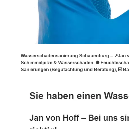
Wasserschadensanierung Schauenburg – ↗️Jan von 
Schimmelpilze & Wasserschäden. ✺ Feuchtesch
Sanierungen (Begutachtung und Beratung), ☑️ Ba