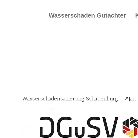
Skip
to
Wasserschaden Gutachter
content
Wasserschadensanierung Schauenburg – ↗️Jan 