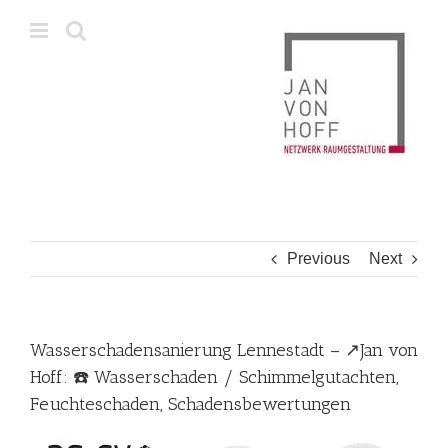
Skip
to
content
Previous
Next
Wasserschadensanierung Lennestadt – ↗️Jan von
Hoff: ☎️ Wasserschaden / Schimmelgutachten,
Feuchteschaden, Schadensbewertungen