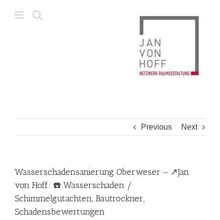
Skip
to
content
Previous
Next
Wasserschadensanierung Oberweser – ↗️Jan
von Hoff: ☎️ Wasserschaden /
Schimmelgutachten, Bautrockner,
Schadensbewertungen