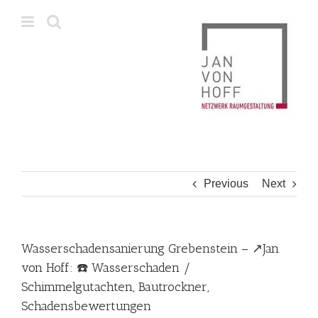
Skip
to
content
Previous
Next
Wasserschadensanierung Grebenstein – ↗️Jan
von Hoff: ☎️ Wasserschaden /
Schimmelgutachten, Bautrockner,
Schadensbewertungen