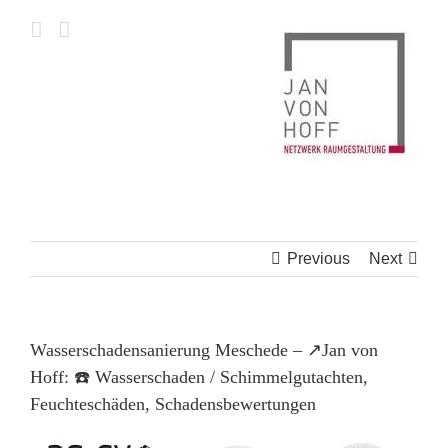
Skip
to
content
Previous
Next
Wasserschadensanierung Meschede – ↗️Jan von
Hoff: ☎️ Wasserschaden / Schimmelgutachten,
Feuchteschäden, Schadensbewertungen