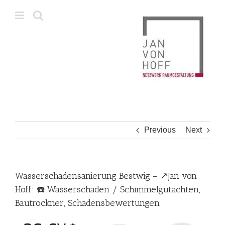
Skip
to
content
Previous
Next
Wasserschadensanierung Bestwig – ↗️Jan von
Hoff: ☎️ Wasserschaden / Schimmelgutachten,
Bautrockner, Schadensbewertungen