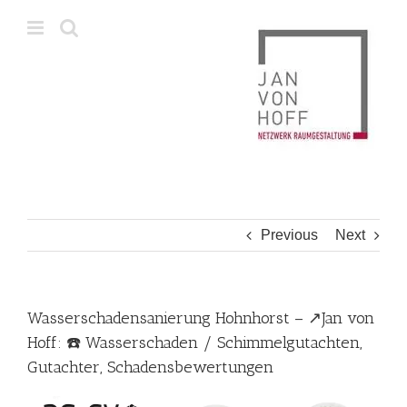
Skip
to
content
Previous
Next
Wasserschadensanierung Hohnhorst – ↗️Jan von
Hoff: ☎️ Wasserschaden / Schimmelgutachten,
Gutachter, Schadensbewertungen